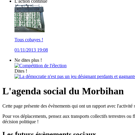
L'action continue
Tous cobayes !
01/11/2013 19:08
Ne dites plus !
Compétition de l'élection
Dites !
La démocratie n'est pas un jeu désignant perdants et gagnant
L'agenda social du Morbihan
Cette page présente des évènements qui ont un rapport avec l'activit
Pour vos déplacements, pensez aux transports collectifs terrestres ou
décision politique !
Les futurs évènements sociaux