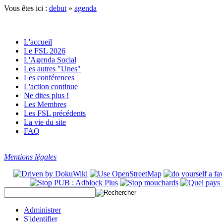
Vous êtes ici :
debut
»
agenda
L'accueil
Le FSL 2026
L'Agenda Social
Les autres "Unes"
Les conférences
L'action continue
Ne dites plus !
Les Membres
Les FSL précédents
La vie du site
FAQ
Mentions légales
Administrer
S'identifier