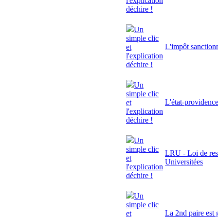
l'explication
déchire !
Un
simple clic
L'impôt sanctionn
et
l'explication
déchire !
Un
simple clic
L'état-providenc
et
l'explication
déchire !
Un
simple clic
LRU - Loi de res
et
Universitées
l'explication
déchire !
Un
simple clic
La 2nd paire est 
et