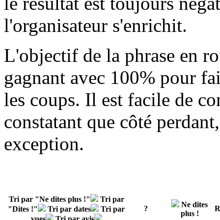
le résultat est toujours néga
l'organisateur s'enrichit.
L'objectif de la phrase en ro
gagnant avec 100% pour fair
les coups. Il est facile de 
constatant que côté perdant
exception
.
Tri par "Ne dites plus !"
Tri par
Ne dites
?
R
"Dites !"
Tri par dates
Tri par
plus !
vues
Tri par avis