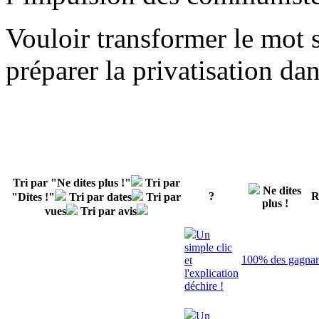
Vouloir transformer le mot s
préparer la privatisation dan
Tri par "Ne dites plus !"
Tri par
Ne dites
?
R
"Dites !"
Tri par dates
Tri par
plus !
vues
Tri par avis
Un
simple clic
100% des gagnant
et
l'explication
déchire !
Un