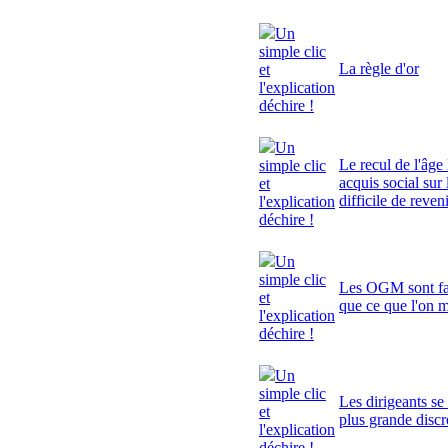
Un
simple clic
La règle d'or
et
l'explication
déchire !
Un
Le recul de l'âge 
simple clic
acquis social sur 
et
difficile de reven
l'explication
déchire !
Un
simple clic
Les OGM sont fa
et
que ce que l'on 
l'explication
déchire !
Un
simple clic
Les dirigeants se
et
plus grande discr
l'explication
déchire !