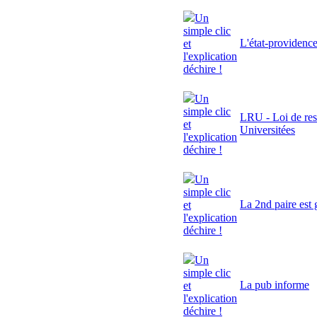
Un
simple clic
L'état-providenc
et
l'explication
déchire !
Un
simple clic
LRU - Loi de res
et
Universitées
l'explication
déchire !
Un
simple clic
La 2nd paire est 
et
l'explication
déchire !
Un
simple clic
La pub informe
et
l'explication
déchire !