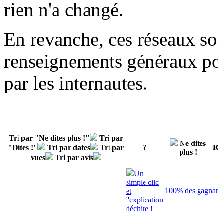
rien n'a changé.
En revanche, ces réseaux son
renseignements généraux pou
par les internautes.
Tri par "Ne dites plus !"
Tri par
Ne dites
?
R
"Dites !"
Tri par dates
Tri par
plus !
vues
Tri par avis
Un
simple clic
100% des gagnant
et
l'explication
déchire !