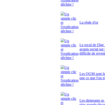
l'explication
déchire !
Un
simple clic
La règle d'or
et
l'explication
déchire !
Un
Le recul de l'âge 
simple clic
acquis social sur 
et
difficile de reven
l'explication
déchire !
Un
simple clic
Les OGM sont fa
et
que ce que l'on 
l'explication
déchire !
Un
simple clic
Les dirigeants se
et
plus grande discr