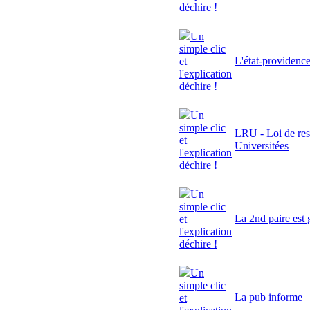
déchire !
Un
simple clic
L'état-providenc
et
l'explication
déchire !
Un
simple clic
LRU - Loi de res
et
Universitées
l'explication
déchire !
Un
simple clic
La 2nd paire est 
et
l'explication
déchire !
Un
simple clic
La pub informe
et