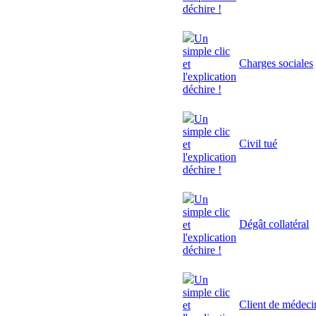
déchire !
Un
simple clic
Charges sociales
et
l'explication
déchire !
Un
simple clic
Civil tué
et
l'explication
déchire !
Un
simple clic
Dégât collatéral
et
l'explication
déchire !
Un
simple clic
Client de médeci
et