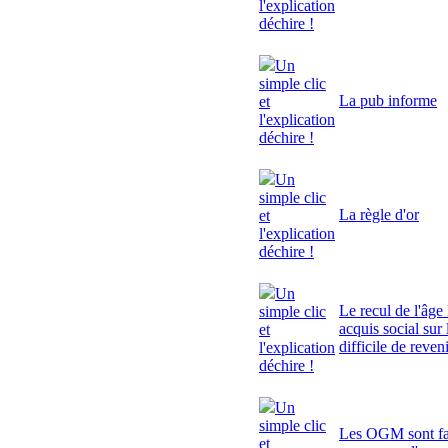
l'explication
déchire !
Un
simple clic
La pub informe
et
l'explication
déchire !
Un
simple clic
La règle d'or
et
l'explication
déchire !
Un
Le recul de l'âge 
simple clic
acquis social sur 
et
difficile de reven
l'explication
déchire !
Un
simple clic
Les OGM sont fa
et