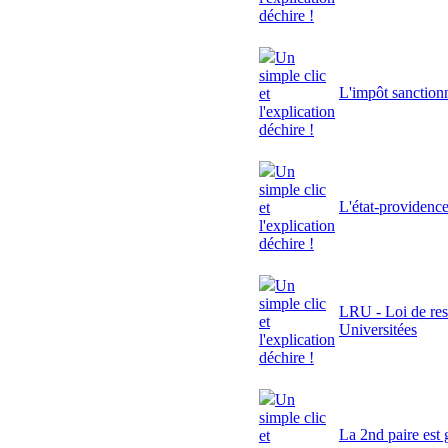
déchire !
Un
simple clic
L'impôt sanctionn
et
l'explication
déchire !
Un
simple clic
L'état-providenc
et
l'explication
déchire !
Un
simple clic
LRU - Loi de res
et
Universitées
l'explication
déchire !
Un
simple clic
La 2nd paire est 
et