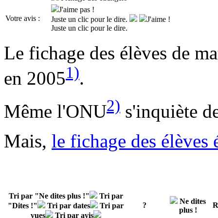
J'aime pas !
Votre avis :
Juste un clic pour le dire.
J'aime !
Juste un clic pour le dire.
Le fichage des élèves de ma
1)
en 2005
.
2)
Même l'ONU
s'inquiète d
Mais,
le fichage des élèves 
Tri par "Ne dites plus !"
Tri par
Ne dites
?
R
"Dites !"
Tri par dates
Tri par
plus !
vues
Tri par avis