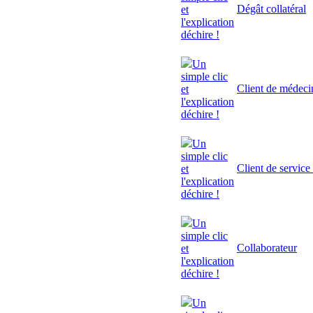
Dégât collatéral
et
l'explication
déchire !
Un
simple clic
Client de médeci
et
l'explication
déchire !
Un
simple clic
Client de service
et
l'explication
déchire !
Un
simple clic
Collaborateur
et
l'explication
déchire !
Un