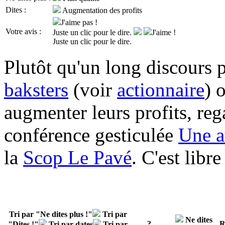
Dites :
Augmentation des profits
J'aime pas !
Votre avis :
Juste un clic pour le dire.
J'aime !
Juste un clic pour le dire.
Plutôt qu'un long discours 
baksters
(voir
actionnaire
) 
augmenter leurs profits
, reg
conférence gesticulée
Une a
la
Scop Le Pavé
. C'est libre
Tri par "Ne dites plus !"
Tri par
Ne dites
?
R
"Dites !"
Tri par dates
Tri par