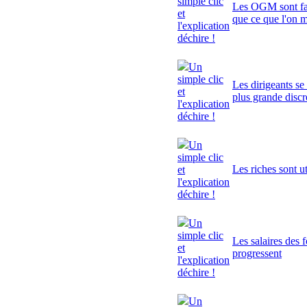
simple clic
Les OGM sont fa
et
que ce que l'on 
l'explication
déchire !
Un
simple clic
Les dirigeants se
et
plus grande discr
l'explication
déchire !
Un
simple clic
Les riches sont ut
et
l'explication
déchire !
Un
simple clic
Les salaires des 
et
progressent
l'explication
déchire !
Un