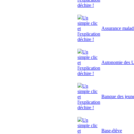
déchire !
Un
simple clic
Assurance malad
et
l'explication
déchire !
Un
simple clic
Autonomie des U
et
l'explication
déchire !
Un
simple clic
Banque des jeun
et
l'explication
déchire !
Un
simple clic
Base-élève
et