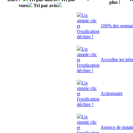
plus !
vues
Tri par avis
Un
simple clic
100% des gagnant
et
l'explication
déchire !
Un
simple clic
Accroître les bén
et
l'explication
déchire !
Un
simple clic
Actionnaire
et
l'explication
déchire !
Un
simple clic
Agence de notat
et
l'explication