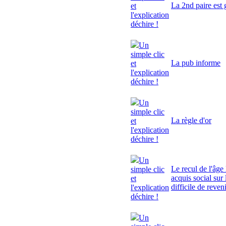
La 2nd paire est 
et
l'explication
déchire !
Un
simple clic
La pub informe
et
l'explication
déchire !
Un
simple clic
La règle d'or
et
l'explication
déchire !
Un
Le recul de l'âge 
simple clic
acquis social sur 
et
difficile de reven
l'explication
déchire !
Un