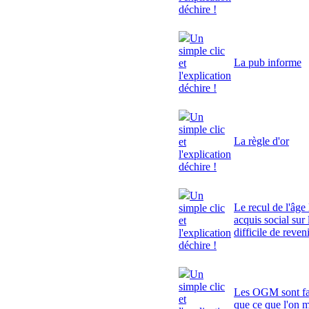
déchire !
Un
simple clic
La pub informe
et
l'explication
déchire !
Un
simple clic
La règle d'or
et
l'explication
déchire !
Un
Le recul de l'âge 
simple clic
acquis social sur 
et
difficile de reven
l'explication
déchire !
Un
simple clic
Les OGM sont fa
et
que ce que l'on 