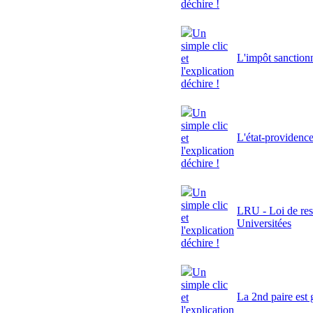
déchire !
Un
simple clic
L'impôt sanctionn
et
l'explication
déchire !
Un
simple clic
L'état-providenc
et
l'explication
déchire !
Un
simple clic
LRU - Loi de res
et
Universitées
l'explication
déchire !
Un
simple clic
La 2nd paire est 
et
l'explication