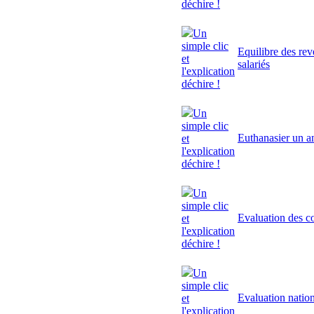
déchire !
Un
simple clic
Equilibre des rev
et
salariés
l'explication
déchire !
Un
simple clic
Euthanasier un a
et
l'explication
déchire !
Un
simple clic
Evaluation des 
et
l'explication
déchire !
Un
simple clic
Evaluation natio
et
l'explication