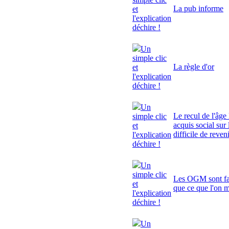
La pub informe
et
l'explication
déchire !
Un
simple clic
La règle d'or
et
l'explication
déchire !
Un
Le recul de l'âge 
simple clic
acquis social sur 
et
difficile de reven
l'explication
déchire !
Un
simple clic
Les OGM sont fa
et
que ce que l'on 
l'explication
déchire !
Un