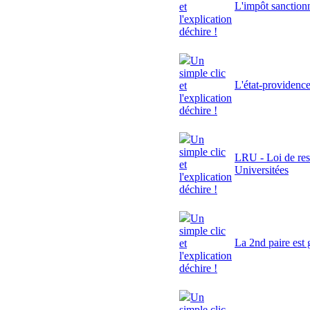
L'impôt sanctionn
et
l'explication
déchire !
Un
simple clic
L'état-providenc
et
l'explication
déchire !
Un
simple clic
LRU - Loi de res
et
Universitées
l'explication
déchire !
Un
simple clic
La 2nd paire est 
et
l'explication
déchire !
Un
simple clic