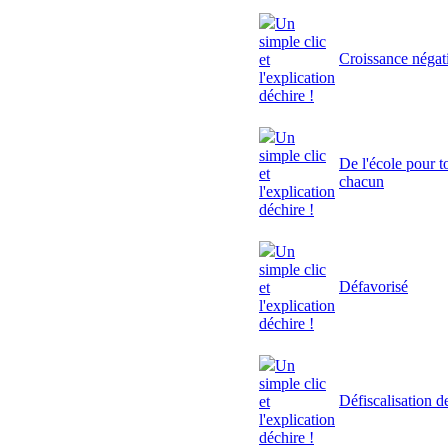
Un
simple clic
Croissance négat
et
l'explication
déchire !
Un
simple clic
De l'école pour to
et
chacun
l'explication
déchire !
Un
simple clic
Défavorisé
et
l'explication
déchire !
Un
simple clic
Défiscalisation d
et
l'explication
déchire !