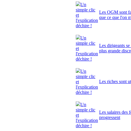
Un
simple clic
Les OGM sont fa
et
que ce que l'on 
l'explication
déchire !
Un
simple clic
Les dirigeants se
et
plus grande discr
l'explication
déchire !
Un
simple clic
Les riches sont ut
et
l'explication
déchire !
Un
simple clic
Les salaires des 
et
progressent
l'explication
déchire !