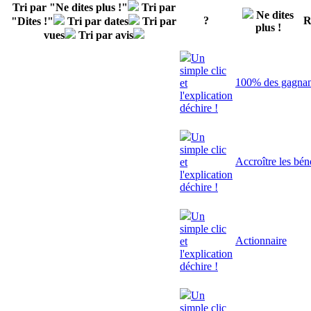
Tri par "Ne dites plus !"
Tri par
Ne dites
?
R
"Dites !"
Tri par dates
Tri par
plus !
vues
Tri par avis
Un
simple clic
100% des gagnant
et
l'explication
déchire !
Un
simple clic
Accroître les bén
et
l'explication
déchire !
Un
simple clic
Actionnaire
et
l'explication
déchire !
Un
simple clic