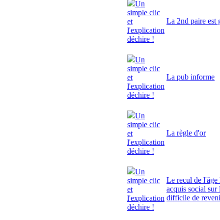
Un
simple clic
La 2nd paire est 
et
l'explication
déchire !
Un
simple clic
La pub informe
et
l'explication
déchire !
Un
simple clic
La règle d'or
et
l'explication
déchire !
Un
Le recul de l'âge 
simple clic
acquis social sur 
et
difficile de reven
l'explication
déchire !