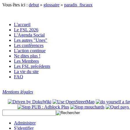
Vous êtes ici :
debut
»
glossaire
»
paradis_fiscaux
L'accueil
Le FSL 2026
L'Agenda Social
Les autres "Unes"
Les conférences
L'action continue
Ne dites plus !
Les Membres
Les FSL précédents
La vie du site
FAQ
Mentions légales
Administrer
S'identifier