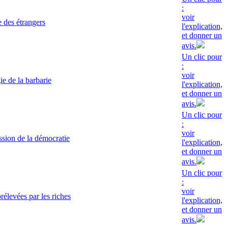
:
voir
 des étrangers
l'explication,
et donner un
avis.
Un clic pour
:
voir
e de la barbarie
l'explication,
et donner un
avis.
Un clic pour
:
voir
sion de la démocratie
l'explication,
et donner un
avis.
Un clic pour
:
voir
rélevées par les riches
l'explication,
et donner un
avis.