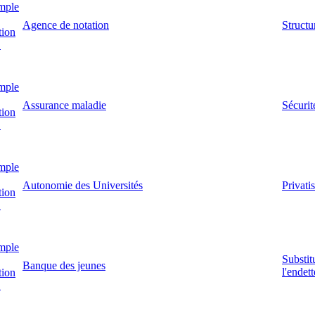
mple
Agence de notation
Structur
tion
!
mple
Assurance maladie
Sécurit
tion
!
mple
Autonomie des Universités
Privati
tion
!
mple
Substit
Banque des jeunes
l'endet
tion
!