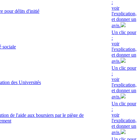
:
voir
e pour délits d'initié
l'explication,
et donner un
avis.
Un clic pour
:
voir
é sociale
l'explication,
et donner un
avis.
Un clic pour
:
voir
sation des Universités
l'explication,
et donner un
avis.
Un clic pour
:
voir
ution de l'aide aux boursiers par le piège de
l'explication,
tement
et donner un
avis.
Un clic pour