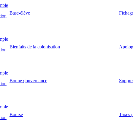
mple
Base-élève
Fichage
tion
!
mple
Bienfaits de la colonisation
Apologi
tion
!
mple
Bonne gouvernance
Suppres
tion
!
mple
Bourse
Taxes p
tion
!