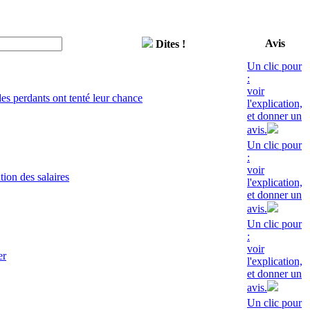
Avis
Dites !
Un clic pour
:
voir
s perdants ont tenté leur chance
l'explication,
et donner un
avis.
Un clic pour
:
voir
ion des salaires
l'explication,
et donner un
avis.
Un clic pour
:
voir
er
l'explication,
et donner un
avis.
Un clic pour