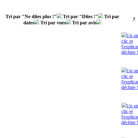
Tri par "Ne dites plus !"
Tri par "Dites !"
Tri par
?
dates
Tri par vues
Tri par avis
Un si
clic et
l'explica
déchire 
Un si
clic et
l'explica
déchire 
Un si
clic et
l'explica
déchire 