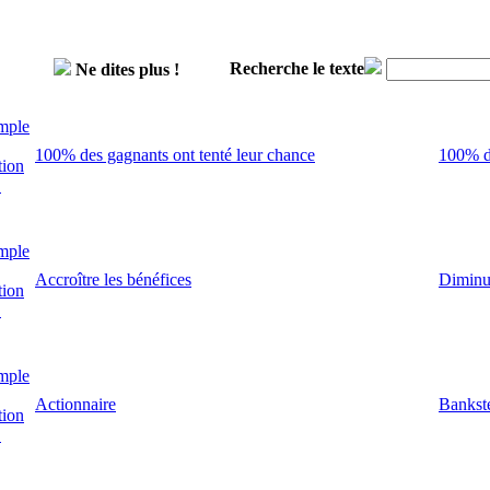
Recherche le texte
Ne dites plus !
mple
100% des gagnants ont tenté leur chance
100% de
tion
!
mple
Accroître les bénéfices
Diminut
tion
!
mple
Actionnaire
Bankst
tion
!