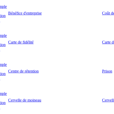
mple
Bénéfice d'entreprise
Coût de
tion
!
mple
Carte de fidélité
Carte 
tion
!
mple
Centre de rétention
Prison
tion
!
mple
Cervelle de moineau
Cervell
tion
!