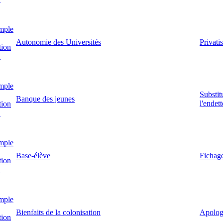
mple
Autonomie des Universités
Privati
tion
!
mple
Substit
Banque des jeunes
l'endet
tion
!
mple
Base-élève
Fichage
tion
!
mple
Bienfaits de la colonisation
Apologi
tion