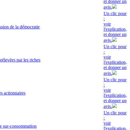
et donner un
avis.
Un clic pour
:
voir
sion de la démocratie
l'explication,
et donner un
avis.
Un clic pour
:
voir
rélevées par les riches
l'explication,
et donner un
avis.
Un clic pour
:
voir
s actionnaires
l'explication,
et donner un
avis.
Un clic pour
:
voir
de sur-consommation
l'explication,