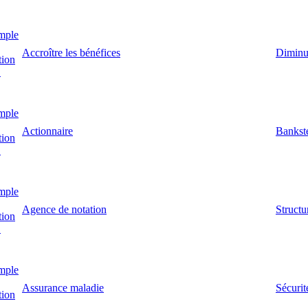
mple
Accroître les bénéfices
Diminut
tion
!
mple
Actionnaire
Bankst
tion
!
mple
Agence de notation
Structur
tion
!
mple
Assurance maladie
Sécurit
tion
!