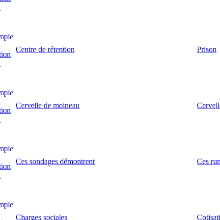
!
mple
Centre de rétention
Prison
tion
!
mple
Cervelle de moineau
Cervell
tion
!
mple
Ces sondages démontrent
Ces rum
tion
!
mple
Charges sociales
Cotisat