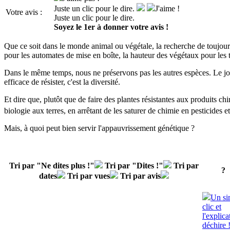
Juste un clic pour le dire.
J'aime !
Votre avis :
Juste un clic pour le dire.
Soyez le 1er à donner votre avis !
Que ce soit dans le monde animal ou végétale, la recherche de toujours
pour les automates de mise en boîte, la hauteur des végétaux pour les 
Dans le même temps, nous ne préservons pas les autres espèces. Le jour
efficace de résister, c'est la diversité.
Et dire que, plutôt que de faire des plantes résistantes aux produits chim
biologie aux terres, en arrêtant de les saturer de chimie en pesticides e
Mais, à quoi peut bien servir l'
appauvrissement génétique
?
Tri par "Ne dites plus !"
Tri par "Dites !"
Tri par
?
dates
Tri par vues
Tri par avis
Un si
clic et
l'explica
déchire 