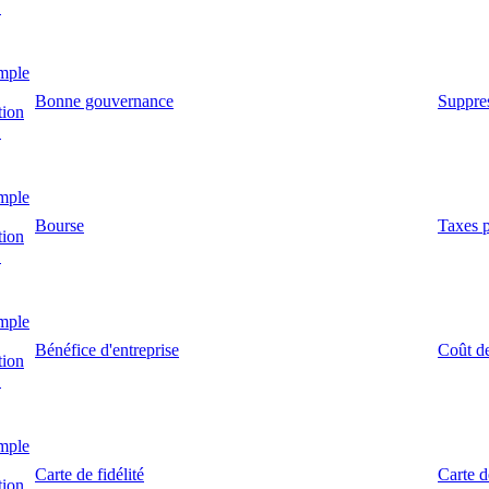
!
mple
Bonne gouvernance
Suppres
tion
!
mple
Bourse
Taxes p
tion
!
mple
Bénéfice d'entreprise
Coût de
tion
!
mple
Carte de fidélité
Carte 
tion