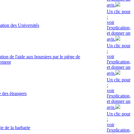
avis.
Un clic pour
:
voir
sation des Universités
l'explication,
et donner un
avis.
Un clic pour
:
voir
ution de l'aide aux boursiers par le piège de
l'explication,
tement
et donner un
avis.
Un clic pour
:
voir
 des étrangers
l'explication,
et donner un
avis.
Un clic pour
:
voir
e de la barbarie
l'explication,