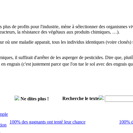
 plus de profits pour l'industrie, mène à sélectionner des organismes viv
tracteurs, la résistance des végétaux aux produits chimiques, …).
 où une maladie apparait, tous les individus identiques (voire clonés) so
iques, il suffirait d'arrêter de les asperger de pesticides. Dire que, plut
t en engrais (c'est justement parce que l'on tue le sol avec des engrais qu
Recherche le texte
Ne dites plus !
mple
100% des gagnants ont tenté leur chance
100% de
tion
!