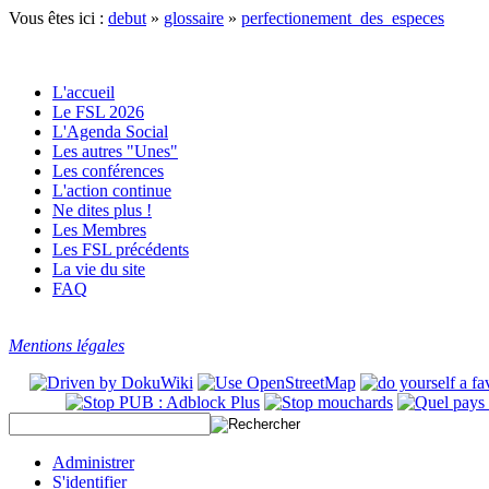
Vous êtes ici :
debut
»
glossaire
»
perfectionement_des_especes
L'accueil
Le FSL 2026
L'Agenda Social
Les autres "Unes"
Les conférences
L'action continue
Ne dites plus !
Les Membres
Les FSL précédents
La vie du site
FAQ
Mentions légales
Administrer
S'identifier