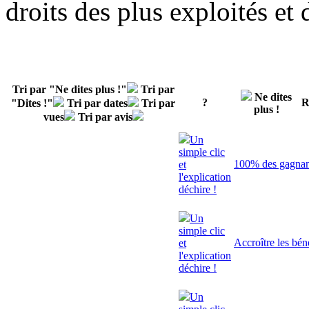
droits des plus exploités et
Tri par "Ne dites plus !"
Tri par
Ne dites
?
R
"Dites !"
Tri par dates
Tri par
plus !
vues
Tri par avis
Un
simple clic
100% des gagnant
et
l'explication
déchire !
Un
simple clic
Accroître les bén
et
l'explication
déchire !
Un