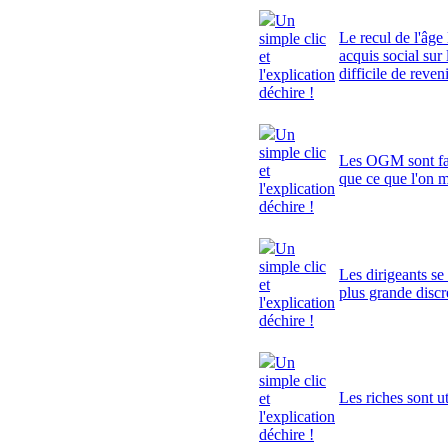
Un
Le recul de l'âge 
simple clic
acquis social sur 
et
difficile de reven
l'explication
déchire !
Un
simple clic
Les OGM sont fa
et
que ce que l'on 
l'explication
déchire !
Un
simple clic
Les dirigeants se
et
plus grande discr
l'explication
déchire !
Un
simple clic
Les riches sont ut
et
l'explication
déchire !