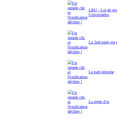
Un
simple clic
LRU - Loi de res
et
Universitées
l'explication
déchire !
Un
simple clic
La 2nd paire est 
et
l'explication
déchire !
Un
simple clic
La pub informe
et
l'explication
déchire !
Un
simple clic
La règle d'or
et
l'explication
déchire !