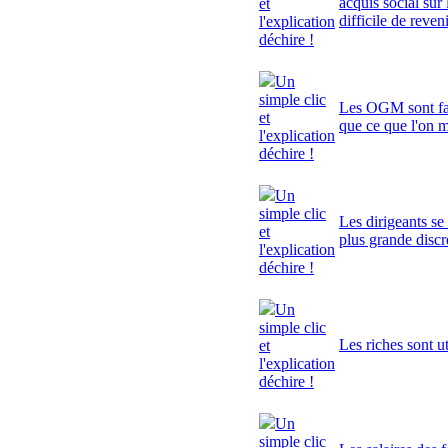
acquis social sur 
et
difficile de reven
l'explication
déchire !
Un
simple clic
Les OGM sont fa
et
que ce que l'on 
l'explication
déchire !
Un
simple clic
Les dirigeants se
et
plus grande discr
l'explication
déchire !
Un
simple clic
Les riches sont ut
et
l'explication
déchire !
Un
simple clic