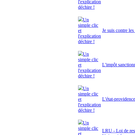
l'explication
déchire !
Un
simple clic
Je suis contre le
et
l'explication
déchire !
Un
simple clic
L'impôt sanctionn
et
l'explication
déchire !
Un
simple clic
L'état-providenc
et
l'explication
déchire !
Un
simple clic
LRU - Loi de res
et