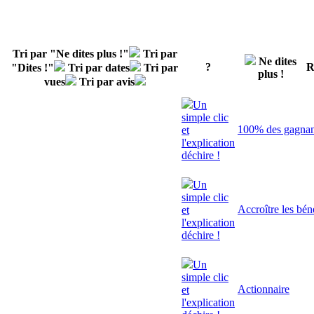
Tri par "Ne dites plus !"
Tri par
Ne dites
?
R
"Dites !"
Tri par dates
Tri par
plus !
vues
Tri par avis
Un
simple clic
100% des gagnant
et
l'explication
déchire !
Un
simple clic
Accroître les bén
et
l'explication
déchire !
Un
simple clic
Actionnaire
et
l'explication